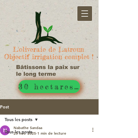
L'oliveraie de Latroun
Objectif irrigation complet !
Bâtissons la paix sur
le long terme
30 hectares d'irrigué !
Post
Tous les posts
Nabathe Sandaa
Tous les posts
25 nov. 2025
1 min de lecture