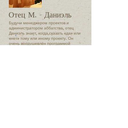
Отец М. - Даниэль
Будучи менеджером проектов и
администратором аббатства, отец
Даниэль знает, когда сказать «да» или
«нет» тому или иному проекту. Он
очень воодушевлён программой
спонсорства оливковых деревьев, видя
в ней способ восстановить
исключительную атмосферу вокруг
монастыря.