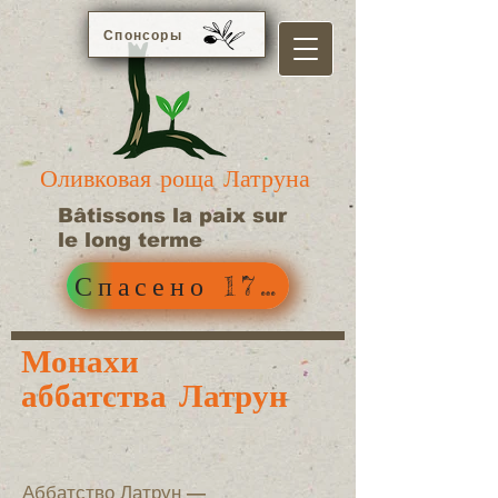
Спонсоры
Оливковая роща Латруна
Bâtissons la paix sur
le long terme
Спасено 178 оливковых д
Монахи
аббатства Латрун
Аббатство Латрун —