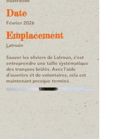
Illustration
Date
Février 2026
Emplacement
Latroun
Sauver les oliviers de Latroun, c'est
entreprendre une taille systématique
des tronçons brûlés. Avec l'aide
d'ouvriers et de volontaires, cela est
maintenant presque terminé.