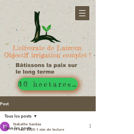
L'oliveraie de Latroun
Objectif irrigation complet !
Bâtissons la paix sur
le long terme
30 hectares d'irrigué !
Post
Tous les posts
Nabathe Sandaa
Tous les posts
17 nov. 2025
1 min de lecture